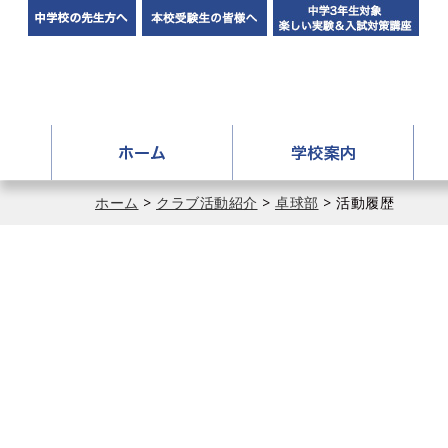
中学校の先生方へ
本校受験生の皆様へ
中学
ホーム
学校
アドミッションポリシー
ホーム
>
クラブ活動紹介
>
卓球部
> 活動履歴
学校長挨拶
アクセス
施設紹介
イメージ動画