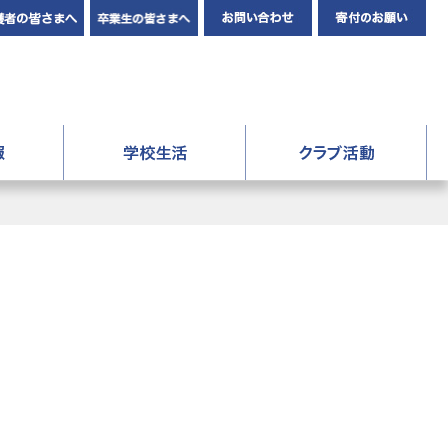
在校生・保護者の皆さまへ
卒業生の皆さんへ
お問い合わせ
寄
人成美学園 福知山成美高等学校
進路情報
学校生活
ク
報
年間行事
験記
先輩の声・先生の声
験記
成美生の1日
制服
ギャラリー