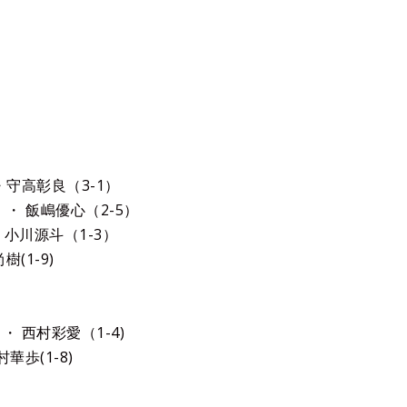
シングルス
）
・守高彰良（3-1）
・ 飯嶋優心（2-5）
 小川源斗（1-3）
樹(1-9)
・ 西村彩愛（1-4)
華歩(1-8)