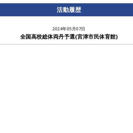
活動履歴
2024年05月07日
全国高校総体両丹予選(宮津市民体育館)
夢（3-2）
彰良（3-1）
平（3-2）
輝（3-1）
心（2-5）
斗（1-3）