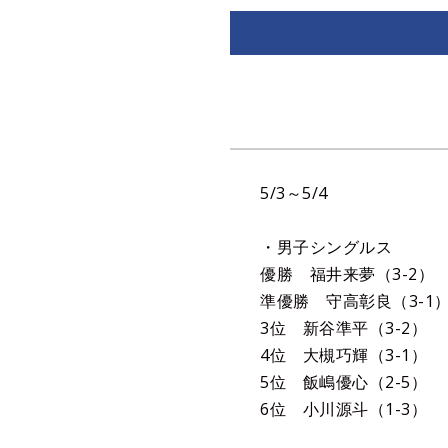
5/3～5/4
・男子シングルス
優勝 福井来
準優勝 守高
3位 新谷準
4位 大槻巧
5位 飯嶋優
6位 小川源