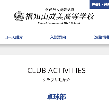
3年生対象「楽しい実験＆入試対策講座」
学校法
案内
コース紹介
入試案内
アカデミーコース
募集要項
進路情
国際コース
入試説明会
大学合格体
CLUB ACTIVITIES
進学コース
入試過去問題
就職合格体
普通コース
パンフレットダウンロード
クラブ活動紹介
情報コース
卓球部