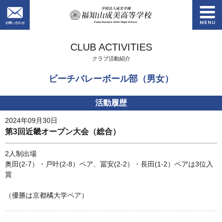
お問い合わせ
学校法人成美学園
CLUB ACTIVITIES
クラブ活動紹介
ビーチバレーボール部（男女）
活動履歴
2024年09月30日
第3回近畿オープン大会（総合）
2人制出場
奥田(2-7）・戸叶(2-8）ペア、冨安(2-2）・長田(1-2）ペアは3位入
賞
（優勝は京都橘大学ペア）