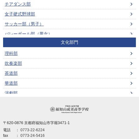
チアダンス部
2024年08月 (2)
女子硬式野球部
2024年07月 (1)
サッカー部（男子）
2023年10月 (1)
バレーボール部（男女）
2023年07月 (1)
文化部門
ビーチバレーボール部（男女）
2023年06月 (2)
理科部
男子ソフトテニス部
2022年09月 (1)
吹奏楽部
女子ソフトテニス部
2022年08月 (2)
茶道部
男子バスケットボール部
2022年07月 (2)
華道部
女子バスケットボール部
2022年04月 (1)
演劇部
卓球部（男女）
2021年07月 (1)
ボランティア部
剣道部（男女）
2021年06月 (3)
学校法人成美学園 福
コンピュータ部
柔道部（男女）
2019年10月 (1)
園芸部
〒620-0876 京都府福知山市字堀3471-1
陸上競技部（男女）
2019年09月 (1)
電話
0773-22-6224
ESS部
スキー部（男女）
2019年07月 (1)
fax
0773-24-5416