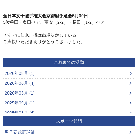
全日本女子選手権大会京都府予選会6月30日
3位谷田・奥田ペア、冨安（2-2）・長田（1-2）ペア
＊すでに仙水、橘は出場決定している
ご声援いただきありがとうございました。
これまでの活動
2026年08月 (1)
2026年06月 (4)
2026年03月 (1)
2025年09月 (1)
2025年08月 (4)
スポーツ部門
2025年06月 (1)
男子硬式野球部
2024年09月 (2)