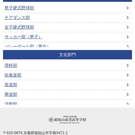
男子硬式野球部
2025年07月 (1)
チアダンス部
2025年06月 (1)
女子硬式野球部
2025年04月 (1)
サッカー部（男子）
2024年11月 (1)
バレーボール部（男女）
2024年09月 (2)
文化部門
ビーチバレーボール部（男女）
2024年06月 (1)
理科部
男子ソフトテニス部
2024年04月 (1)
吹奏楽部
女子ソフトテニス部
2023年11月 (1)
茶道部
男子バスケットボール部
2023年09月 (3)
華道部
女子バスケットボール部
2023年06月 (1)
演劇部
卓球部（男女）
2023年05月 (1)
ボランティア部
剣道部（男女）
2023年04月 (1)
学校法人成美学園 福
コンピュータ部
柔道部（男女）
2023年01月 (2)
園芸部
〒620-0876 京都府福知山市字堀3471-1
陸上競技部（男女）
2022年10月 (1)