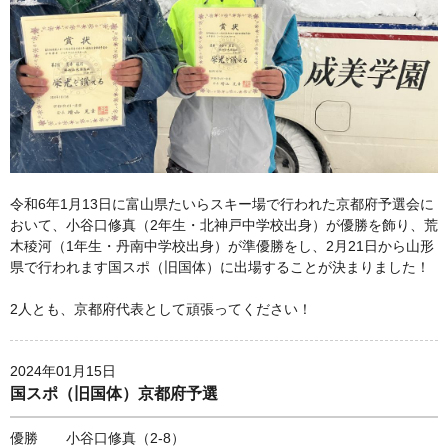
令和6年1月13日に富山県たいらスキー場で行われた京都府予選会に
おいて、小谷口修真（2年生・北神戸中学校出身）が優勝を飾り、荒
木稜河（1年生・丹南中学校出身）が準優勝をし、2月21日から山形
県で行われます国スポ（旧国体）に出場することが決まりました！
2人とも、京都府代表として頑張ってください！
2024年01月15日
国スポ（旧国体）京都府予選
優勝 小谷口修真（2-8）