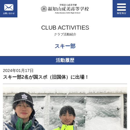
お問い合わせ
学校法人成美学園
CLUB ACTIVITIES
クラブ活動紹介
スキー部
活動履歴
2024年01月17日
スキー部2名が国スポ（旧国体）に出場！