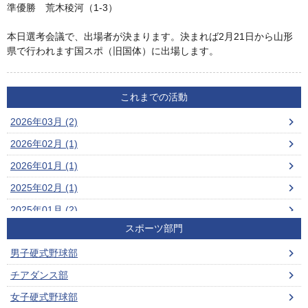
準優勝 荒木稜河（1-3）
本日選考会議で、出場者が決まります。決まれば2月21日から山形
県で行われます国スポ（旧国体）に出場します。
これまでの活動
2026年03月 (2)
2026年02月 (1)
2026年01月 (1)
2025年02月 (1)
2025年01月 (2)
スポーツ部門
2024年02月 (2)
男子硬式野球部
2024年01月 (2)
チアダンス部
2023年06月 (1)
女子硬式野球部
2023年03月 (2)