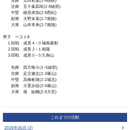
先鋒 太田彩葉(1-4桃映)
次鋒 五十嵐凪咲(2-8綾部)
中堅 細見侑加(2-8西紀)
副将 大野未喜(2-7南陵)
大将 山本幸来(2-7南陵)
男子 ベスト8
１回戦 成美４−０城南菱創
２回戦 成美２−１南陽
３回戦 成美０−５久御山
先鋒 四方唯斗(1−5綾部)
次鋒 足立健志(1-3篠山)
中堅 高橋彬雄(2-2城北)
副将 火置歩紋(2-4篠山)
大将 堀 紘輔(2-9大宮)
これまでの活動
2026年06月 (2)