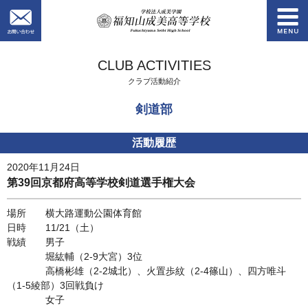
お問い合わせ
学校法人成美学園
CLUB ACTIVITIES
クラブ活動紹介
剣道部
活動履歴
2020年11月24日
第39回京都府高等学校剣道選手権大会
場所 横大路運動公園体育館
日時 11/21（土）
戦績 男子
堀紘輔（2-9大宮）3位
高橋彬雄（2-2城北）、火置歩紋（2-4篠山）、四方唯斗
（1-5綾部）3回戦負け
女子