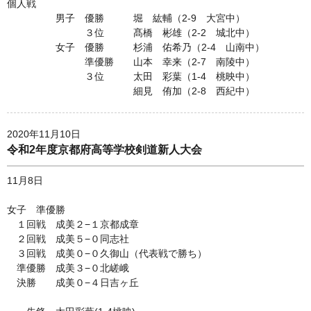
個人戦
男子 優勝 堀 紘輔（2-9 大宮中）
３位 髙橋 彬雄（2-2 城北中）
女子 優勝 杉浦 佑希乃（2-4 山南中）
準優勝 山本 幸来（2-7 南陵中）
３位 太田 彩葉（1-4 桃映中）
細見 侑加（2-8 西紀中）
2020年11月10日
令和2年度京都府高等学校剣道新人大会
11月8日
女子 準優勝
１回戦 成美２−１京都成章
２回戦 成美５−０同志社
３回戦 成美０−０久御山（代表戦で勝ち）
準優勝 成美３−０北嵯峨
決勝 成美０−４日吉ヶ丘