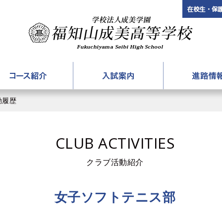
3年生対象「楽しい実験＆入試対策講座」
学校法
案内
コース紹介
入試案内
アカデミーコース
募集要項
進路情
動履歴
国際コース
入試説明会
大学合格体
CLUB ACTIVITIES
進学コース
入試過去問題
就職合格体
普通コース
パンフレットダウンロード
クラブ活動紹介
情報コース
女子ソフトテニス部