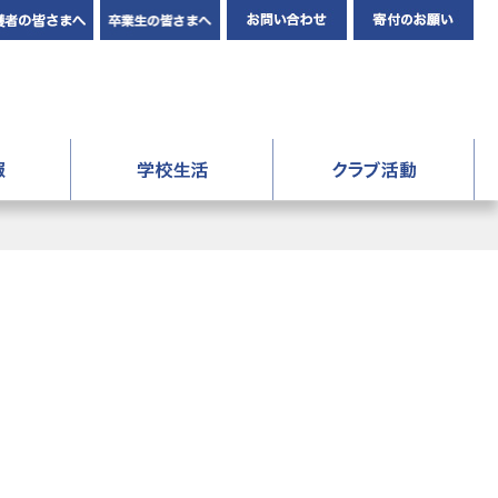
在校生・保護者の皆さまへ
卒業生の皆さんへ
お問い合わせ
寄
人成美学園 福知山成美高等学校
進路情報
学校生活
ク
報
年間行事
験記
先輩の声・先生の声
験記
成美生の1日
制服
ギャラリー