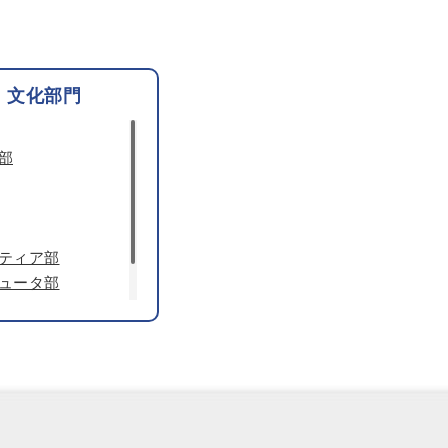
文化部門
部
ティア部
ュータ部