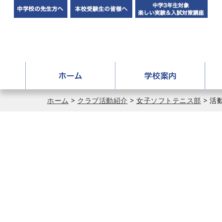
中学校の先生方へ
本校受験生の皆様へ
中学
ホーム
学校
アドミッションポリシー
ホーム
>
クラブ活動紹介
>
女子ソフトテニス部
> 活
学校長挨拶
アクセス
施設紹介
イメージ動画