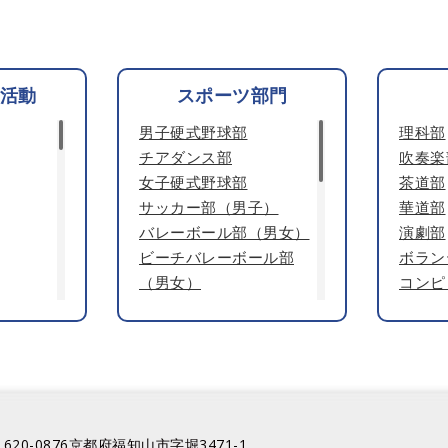
活動
スポーツ部門
男子硬式野球部
理科部
チアダンス部
吹奏楽
女子硬式野球部
茶道部
サッカー部（男子）
華道部
バレーボール部（男女）
演劇部
ビーチバレーボール部
ボラン
（男女）
コンピ
男子ソフトテニス部
園芸部
女子ソフトテニス部
ESS部
男子バスケットボール部
女子バスケットボール部
卓球部（男女）
剣道部（男女）
620-0876京都府福知山市字堀3471-1