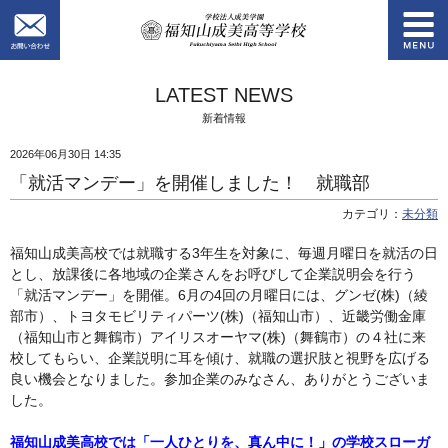
お問い合わせ
学校法人成美学園
LATEST NEWS
新着情報
2026年06月30日 14:35
「就活マンデー」を開催しました！ 就職部
カテゴリ：
未分類
福知山成美高校では就職する3年生を対象に、毎週月曜日を就活の日
とし、放課後に各地域の企業さんをお呼びして企業説明会を行う
「就活マンデー」を開催。6月の4回の月曜日には、グンゼ(株)（綾
部市）、トヨタモビリティパーツ(株)（福知山市）、近畿労働金庫
（福知山市と舞鶴市）アイリスオーヤマ(株)（舞鶴市）の４社に来
校してもらい、企業説明に耳を傾け、就職の選択肢と視野を広げる
良い機会となりました。参加企業のみなさん、ありがとうございま
した。
福知山成美高校では「一人ひとりを、真ん中に！」の学校スローガ