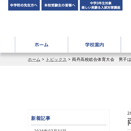
中学校の先生方へ
本校受験生の皆様へ
中学
ホーム
学校
アドミッションポリシー
ホーム
>
トピックス
> 両丹高校総合体育大会 男子は
学校長挨拶
アクセス
施設紹介
イメージ動画
2
新着記事
2026年07月31日