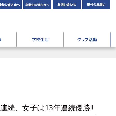
在校生・保護者の皆さまへ
卒業生の皆さんへ
お問い合わせ
寄
人成美学園 福知山成美高等学校
進路情報
学校生活
ク
報
年間行事
験記
先輩の声・先生の声
験記
成美生の1日
制服
ギャラリー
連続、女子は13年連続優勝‼