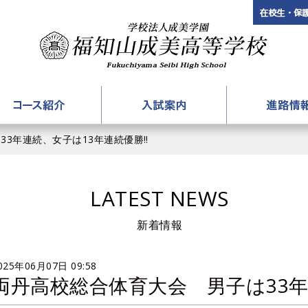
3年生対象「楽しい実験＆入試対策講座」
学校法
案内
コース紹介
入試案内
アカデミーコース
募集要項
進路情
33年連続、女子は13年連続優勝‼
国際コース
入試説明会
大学合格体
LATEST NEWS
進学コース
入試過去問題
就職合格体
普通コース
パンフレットダウンロード
新着情報
情報コース
025年06月07日 09:58
両丹高校総合体育大会 男子は33年