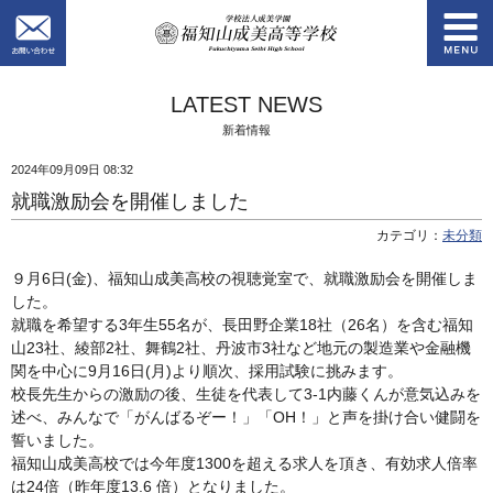
お問い合わせ
学校法人成美学園
LATEST NEWS
新着情報
2024年09月09日 08:32
就職激励会を開催しました
カテゴリ：
未分類
９月6日(金)、福知山成美高校の視聴覚室で、就職激励会を開催しま
した。
就職を希望する3年生55名が、長田野企業18社（26名）を含む福知
山23社、綾部2社、舞鶴2社、丹波市3社など地元の製造業や金融機
関を中心に9月16日(月)より順次、採用試験に挑みます。
校長先生からの激励の後、生徒を代表して3-1内藤くんが意気込みを
述べ、みんなで「がんばるぞー！」「OH！」と声を掛け合い健闘を
誓いました。
福知山成美高校では今年度1300を超える求人を頂き、有効求人倍率
は24倍（昨年度13.6 倍）となりました。