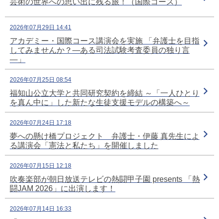
芸術の世界への思い出に残る旅！（国際コース）
2026年07月29日 14:41
アカデミー・国際コース講演会を実施 「弁護士を目指
してみませんか？―ある司法試験考査委員の独り言
―」
2026年07月25日 08:54
福知山公立大学と共同研究契約を締結 ～「一人ひとり
を真ん中に」した新たな生徒支援モデルの構築へ～
2026年07月24日 17:18
夢への懸け橋プロジェクト 弁護士・伊藤 真先生によ
る講演会「憲法と私たち」を開催しました
2026年07月15日 12:18
吹奏楽部が朝日放送テレビの熱闘甲子園 presents 「熱
闘JAM 2026」に出演します！
2026年07月14日 16:33