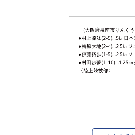
(大阪府泉南市りんくう
●村上凉汰(2-5)…5㎞日
●梅原大地(2-4)…2.5㎞
●伊藤拓歩(1-5)…2.5㎞
●村田歩夢(1-10)…1.2
〈陸上競技部〉