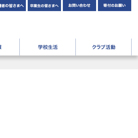
在校生・保護者の皆さまへ
卒業生の皆さんへ
お問い合わせ
寄
人成美学園 福知山成美高等学校
進路情報
学校生活
ク
報
年間行事
験記
先輩の声・先生の声
験記
成美生の1日
制服
ギャラリー