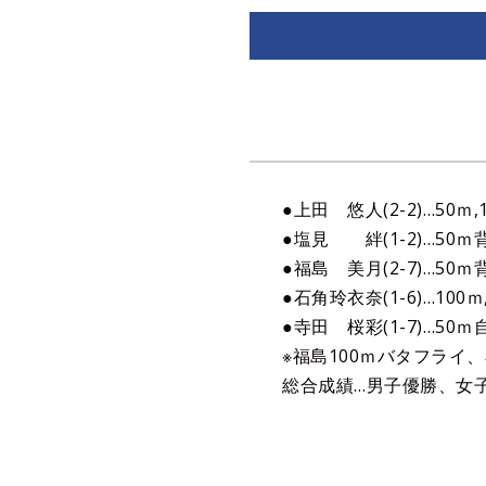
●上田 悠人(2-2)…50ｍ
●塩見 絆(1-2)…50ｍ
●福島 美月(2-7)…50
●石角玲衣奈(1-6)…100
●寺田 桜彩(1-7)…50
※福島100ｍバタフライ
総合成績…男子優勝、女