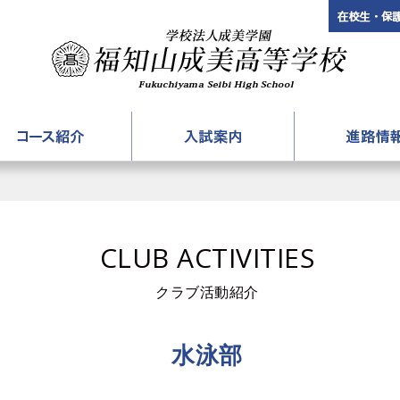
3年生対象「楽しい実験＆入試対策講座」
学校法
案内
コース紹介
入試案内
アカデミーコース
募集要項
進路情
国際コース
入試説明会
大学合格体
CLUB ACTIVITIES
進学コース
入試過去問題
就職合格体
普通コース
パンフレットダウンロード
クラブ活動紹介
情報コース
水泳部