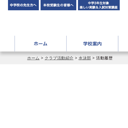
中学校の先生方へ
本校受験生の皆様へ
中学
ホーム
学校
アドミッションポリシー
ホーム
>
クラブ活動紹介
>
水泳部
> 活動履歴
学校長挨拶
アクセス
施設紹介
イメージ動画