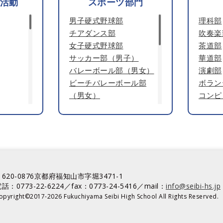
活動
スポーツ部門
男子硬式野球部
理科部
チアダンス部
吹奏楽
女子硬式野球部
茶道部
サッカー部（男子）
華道部
バレーボール部（男女）
演劇部
ビーチバレーボール部
ボラン
（男女）
コンピ
男子ソフトテニス部
園芸部
女子ソフトテニス部
ESS部
男子バスケットボール部
女子バスケットボール部
卓球部（男女）
剣道部（男女）
620-0876京都府福知山市字堀3471-1
知山成美
柔道部（男女）
話：0773-22-6224／fax：0773-24-5416／mail：
info@seibi-hs.jp
陸上競技部（男女）
opyright©2017-2026 Fukuchiyama Seibi High School All Rights Reserved.
スキー部（男女）
水泳部（男女）